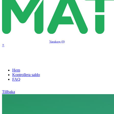
Varukorg (0)
×
Hem
Kontrollera saldo
FAQ
Tillbaka